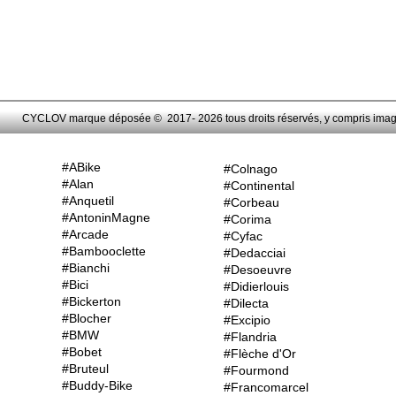
CYCLOV marque déposée © 2017- 2026 tous droits réservés, y compris images,
#ABike
#Colnago
#Alan
#Continental
#Anquetil
#Corbeau
#AntoninMagne
#Corima
#Arcade
#Cyfac
#Bambooclette
#Dedacciai
#Bianchi
#Desoeuvre
#Bici
#Didierlouis
#Bickerton
#Dilecta
#Blocher
#Excipio
#BMW
#Flandria
#Bobet
#Flèche d'Or
#Bruteul
#Fourmond
#Buddy-Bike
#Francomarcel