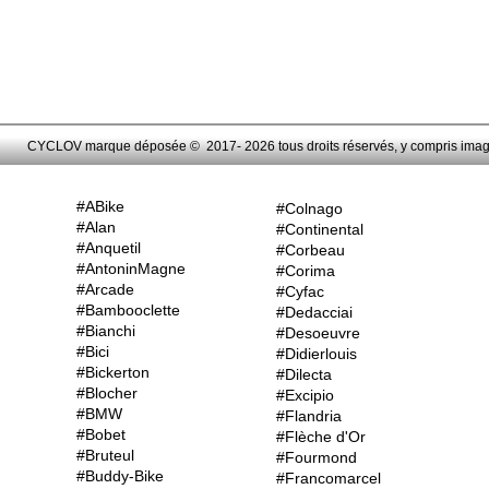
CYCLOV marque déposée © 2017- 2026 tous droits réservés, y compris images,
#ABike
#Colnago
#Alan
#Continental
#Anquetil
#Corbeau
#AntoninMagne
#Corima
#Arcade
#Cyfac
#Bambooclette
#Dedacciai
#Bianchi
#Desoeuvre
#Bici
#Didierlouis
#Bickerton
#Dilecta
#Blocher
#Excipio
#BMW
#Flandria
#Bobet
#Flèche d'Or
#Bruteul
#Fourmond
#Buddy-Bike
#Francomarcel