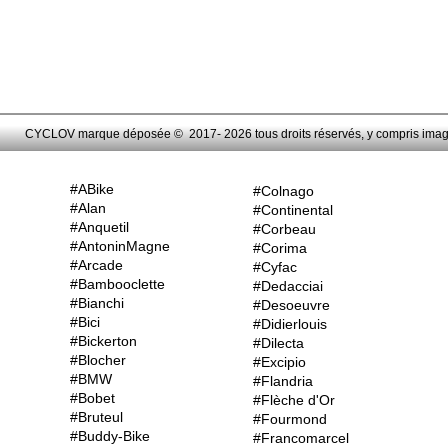
CYCLOV marque déposée © 2017- 2026 tous droits réservés, y compris images,
#ABike
#Colnago
#Alan
#Continental
#Anquetil
#Corbeau
#AntoninMagne
#Corima
#Arcade
#Cyfac
#Bambooclette
#Dedacciai
#Bianchi
#Desoeuvre
#Bici
#Didierlouis
#Bickerton
#Dilecta
#Blocher
#Excipio
#BMW
#Flandria
#Bobet
#Flèche d'Or
#Bruteul
#Fourmond
#Buddy-Bike
#Francomarcel