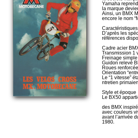
Yamaha reprend l
la marque devie
Ainsi, un BMX Mo
encore le nom “
Caractéristique
D’après les spéc
références dispo
Cadre acier BM
Transmission 1 
Freinage simple 
Guidon relevé 
Roues renforcée
Orientation “en
Le “1 vitesse” ét
ntretien primaie
Style et époque
Le BX50 appartie
des BMX inspir
avec couleurs v
avant l’arrivée 
1980.