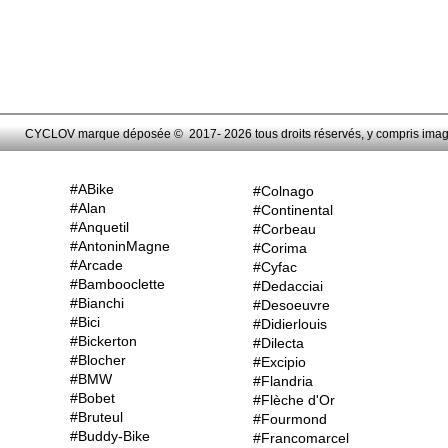
CYCLOV marque déposée © 2017- 2026 tous droits réservés, y compris images,
#ABike
#Colnago
#Alan
#Continental
#Anquetil
#Corbeau
#AntoninMagne
#Corima
#Arcade
#Cyfac
#Bambooclette
#Dedacciai
#Bianchi
#Desoeuvre
#Bici
#Didierlouis
#Bickerton
#Dilecta
#Blocher
#Excipio
#BMW
#Flandria
#Bobet
#Flèche d'Or
#Bruteul
#Fourmond
#Buddy-Bike
#Francomarcel